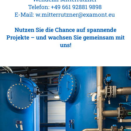
Telefon:
+49 661 92881 9898
E-Mail:
w.mitterrutzner@examont.eu
Nutzen Sie die Chance auf spannende
Projekte – und wachsen Sie gemeinsam mit
uns!